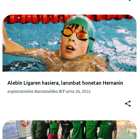
Alebin Ligaren hasiera, larunbat honetan Hernanin
argitaratzailea
Buruntzaldea IKT
urria 26, 2022