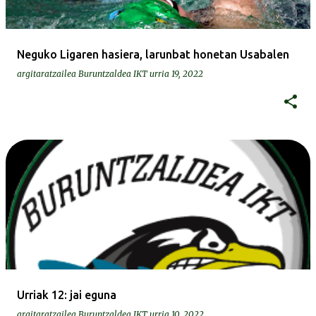
Neguko Ligaren hasiera, larunbat honetan Usabalen
argitaratzailea
Buruntzaldea IKT
urria 19, 2022
Urriak 12: jai eguna
argitaratzailea
Buruntzaldea IKT
urria 10, 2022