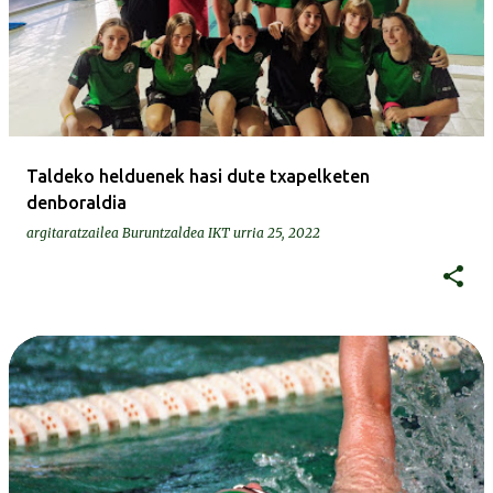
Taldeko helduenek hasi dute txapelketen
denboraldia
argitaratzailea
Buruntzaldea IKT
urria 25, 2022