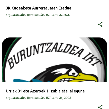
3K Kudeaketa Aurreratuaren Eredua
argitaratzailea
Buruntzaldea IKT
urria 27, 2022
Urriak 31 eta Azaroak 1: zubia eta jai eguna
argitaratzailea
Buruntzaldea IKT
urria 26, 2022