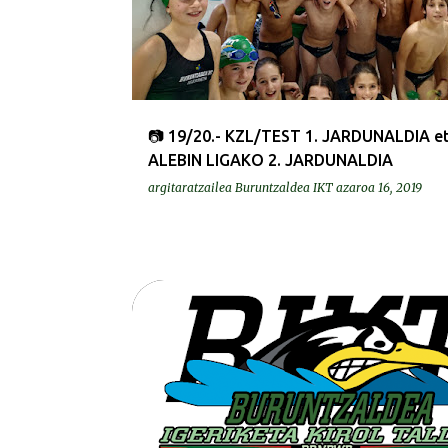
📷 19/20.- KZL/TEST 1. JARDUNALDIA e
ALEBIN LIGAKO 2. JARDUNALDIA
argitaratzailea
Buruntzaldea IKT
azaroa 16, 2019
DEIALDIAK-CONVOCATORIAS