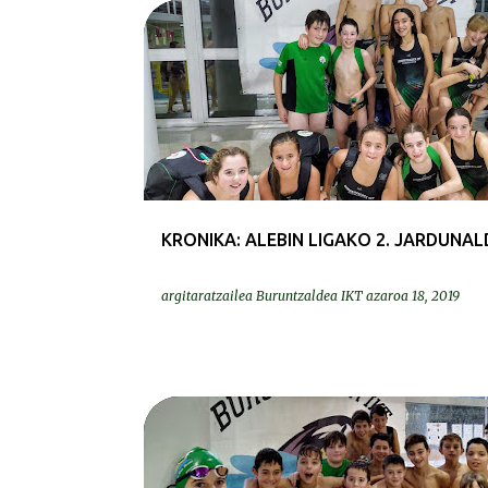
KRONIKAK-CRÓNICAS
KRONIKA: ALEBIN LIGAKO 2. JARDUNAL
argitaratzailea
Buruntzaldea IKT
azaroa 18, 2019
ARGAZKIAK | FOTOS