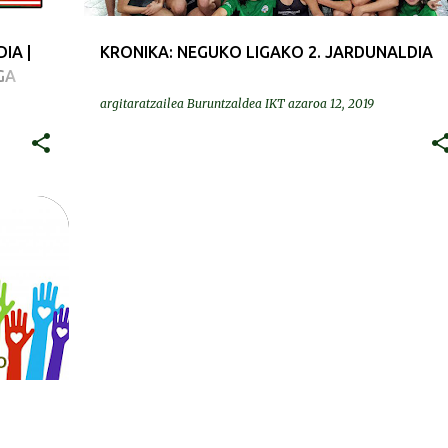
IA |
KRONIKA: NEGUKO LIGAKO 2. JARDUNALDIA
GA
argitaratzailea
Buruntzaldea IKT
azaroa 12, 2019