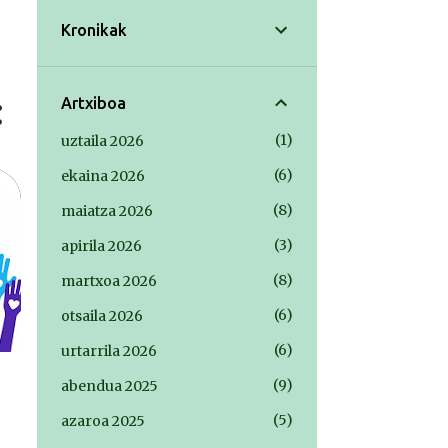
Kronikak
Artxiboa
1
uztaila 2026
6
ekaina 2026
8
maiatza 2026
3
apirila 2026
8
martxoa 2026
6
otsaila 2026
6
urtarrila 2026
9
abendua 2025
5
azaroa 2025