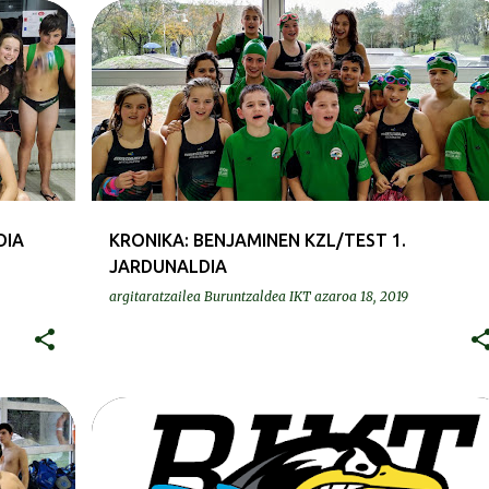
KRONIKAK-CRÓNICAS
DIA
KRONIKA: BENJAMINEN KZL/TEST 1.
JARDUNALDIA
argitaratzailea
Buruntzaldea IKT
azaroa 18, 2019
DEIALDIAK-CONVOCATORIAS