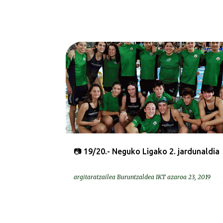
ARGAZKIAK | FOTOS
📷 19/20.- Neguko Ligako 2. jardunaldia
argitaratzailea
Buruntzaldea IKT
azaroa 23, 2019