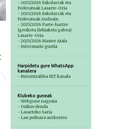
- 2025/2026 Eskolarrak eta
Federatuak Lasarte-Oria
- 2025/2026 Eskolarrak eta
Federatuak Andoain
- 2025/2026 Parte-hartze
Igeriketa (lehiaketa gabea)
Lasarte-Oria
- 2025/2026 Master Atala
- Informazio guztia
Harpidetu gure WhatsApp
kanalera
- Buruntzaldea IKT kanala
Klubeko guneak
- Webgune nagusia
- Online denda
- Lasarteko Saria
- Lan poltsara aurkeztea