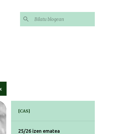
K
[CAS]
25/26 izen ematea