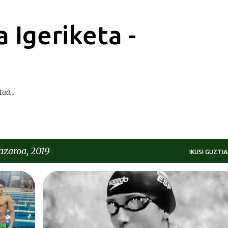
Saltatu eta joan eduki nagusira
 Igeriketa -
ua...
azaroa, 2019
IKUSI GUZTIA
BEREZIAK | ESPECIALES