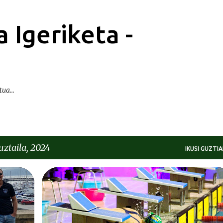
Saltatu eta joan eduki nagusira
 Igeriketa -
ua...
uztaila, 2024
IKUSI GUZTIA
KRONIKAK-CRÓNICAS