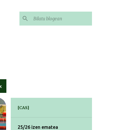
K
[CAS]
25/26 izen ematea