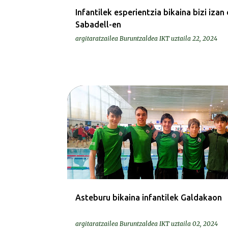
Infantilek esperientzia bikaina bizi izan
Sabadell-en
argitaratzailea
Buruntzaldea IKT
uztaila 22, 2024
KRONIKAK-CRÓNICAS
Asteburu bikaina infantilek Galdakaon
argitaratzailea
Buruntzaldea IKT
uztaila 02, 2024