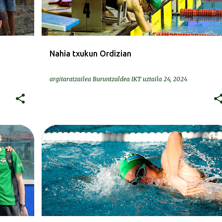
Nahia txukun Ordizian
argitaratzailea
Buruntzaldea IKT
uztaila 24, 2024
DEIALDIAK-CONVOCATORIAS