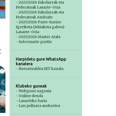
- 2025/2026 Eskolarrak eta
Federatuak Lasarte-Oria
- 2025/2026 Eskolarrak eta
Federatuak Andoain
- 2025/2026 Parte-hartze
Igeriketa (lehiaketa gabea)
Lasarte-Oria
- 2025/2026 Master Atala
- Informazio guztia
Harpidetu gure WhatsApp
kanalera
- Buruntzaldea IKT kanala
Klubeko guneak
- Webgune nagusia
- Online denda
- Lasarteko Saria
- Lan poltsara aurkeztea