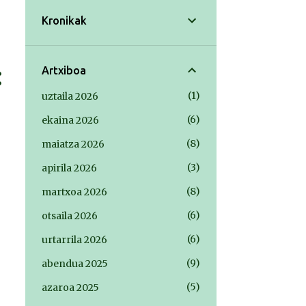
Kronikak
Artxiboa
1
uztaila 2026
6
ekaina 2026
8
maiatza 2026
3
apirila 2026
8
martxoa 2026
6
otsaila 2026
6
urtarrila 2026
9
abendua 2025
5
azaroa 2025