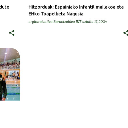
 dute
Hitzorduak: Espainiako Infantil mailakoa eta
EHko Txapelketa Nagusia
argitaratzailea
Buruntzaldea IKT
uztaila 17, 2024