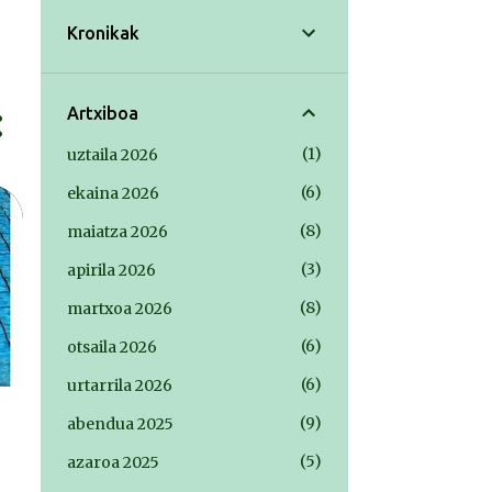
Kronikak
Artxiboa
1
uztaila 2026
6
ekaina 2026
8
maiatza 2026
3
apirila 2026
8
martxoa 2026
6
otsaila 2026
6
urtarrila 2026
9
abendua 2025
5
azaroa 2025