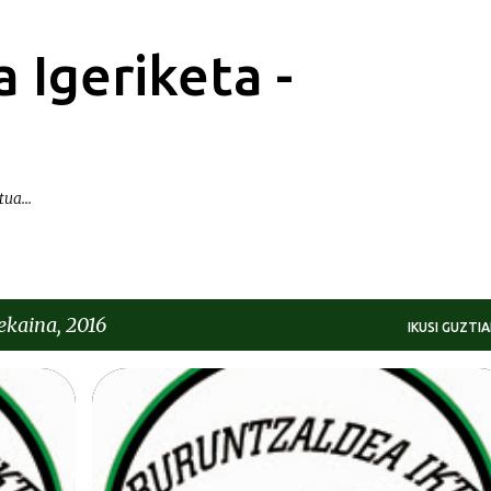
Saltatu eta joan eduki nagusira
 Igeriketa -
ua...
ekaina, 2016
IKUSI GUZTIA
DEIALDIAK-CONVOCATORIAS