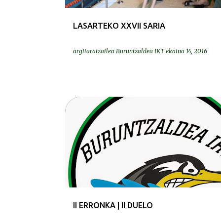
LASARTEKO XXVII SARIA
argitaratzailea
Buruntzaldea IKT
ekaina 14, 2016
BEREZIAK | ESPECIALES
II ERRONKA | II DUELO