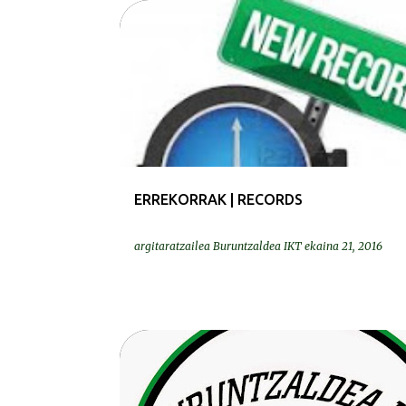
ERREKORRAK | RECORDS
ERREKORRAK | RECORDS
argitaratzailea
Buruntzaldea IKT
ekaina 21, 2016
DEIALDIAK-CONVOCATORIAS