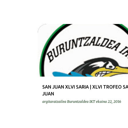
DEIALDIAK-CONVOCATORIAS
SAN JUAN XLVI SARIA | XLVI TROFEO S
JUAN
argitaratzailea
Buruntzaldea IKT
ekaina 22, 2016