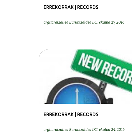
ERREKORRAK | RECORDS
argitaratzailea
Buruntzaldea IKT
ekaina 27, 2016
ERREKORRAK | RECORDS
ERREKORRAK | RECORDS
argitaratzailea
Buruntzaldea IKT
ekaina 24, 2016