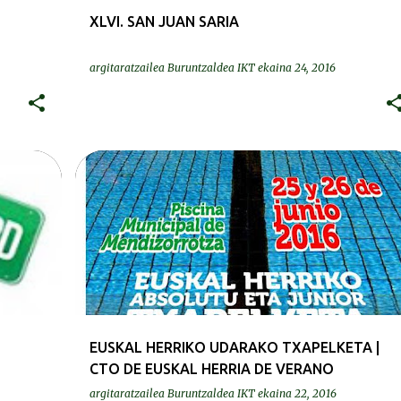
XLVI. SAN JUAN SARIA
argitaratzailea
Buruntzaldea IKT
ekaina 24, 2016
DEIALDIAK-CONVOCATORIAS
EUSKAL HERRIKO UDARAKO TXAPELKETA |
CTO DE EUSKAL HERRIA DE VERANO
argitaratzailea
Buruntzaldea IKT
ekaina 22, 2016