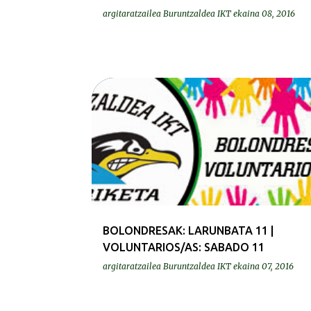
argitaratzailea
Buruntzaldea IKT
ekaina 08, 2016
BEREZIAK | ESPECIALES
BOLONDRESAK | VOLUNTARI
BOLONDRESAK: LARUNBATA 11 |
VOLUNTARIOS/AS: SABADO 11
argitaratzailea
Buruntzaldea IKT
ekaina 07, 2016