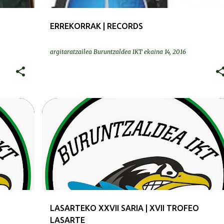
ERREKORRAK | RECORDS
argitaratzailea
Buruntzaldea IKT
ekaina 14, 2016
DEIALDIAK-CONVOCATORIAS
+
LASARTEKO SARIA | TROFEO LASARTE
LASARTEKO XXVII SARIA | XVII TROFEO
LASARTE