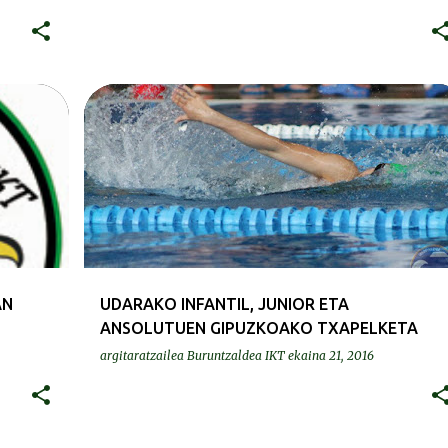
KRONIKAK-CRÓNICAS
AN
UDARAKO INFANTIL, JUNIOR ETA
ANSOLUTUEN GIPUZKOAKO TXAPELKETA
argitaratzailea
Buruntzaldea IKT
ekaina 21, 2016