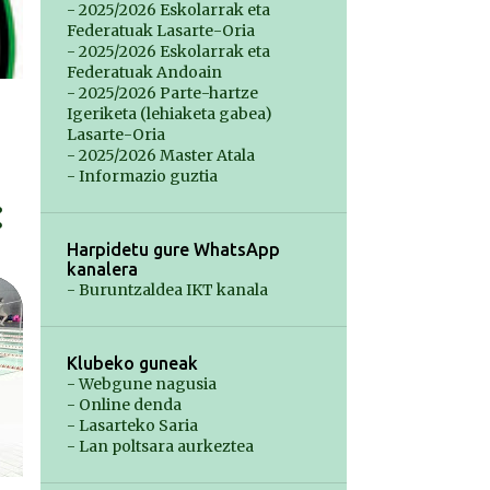
- 2025/2026 Eskolarrak eta
Federatuak Lasarte-Oria
- 2025/2026 Eskolarrak eta
Federatuak Andoain
- 2025/2026 Parte-hartze
Igeriketa (lehiaketa gabea)
Lasarte-Oria
- 2025/2026 Master Atala
- Informazio guztia
Harpidetu gure WhatsApp
kanalera
- Buruntzaldea IKT kanala
Klubeko guneak
- Webgune nagusia
- Online denda
- Lasarteko Saria
- Lan poltsara aurkeztea