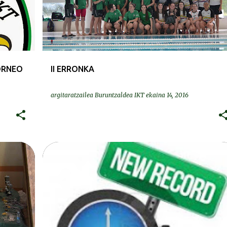
TORNEO
II ERRONKA
argitaratzailea
Buruntzaldea IKT
ekaina 14, 2016
+
ERREKORRAK | RECORDS