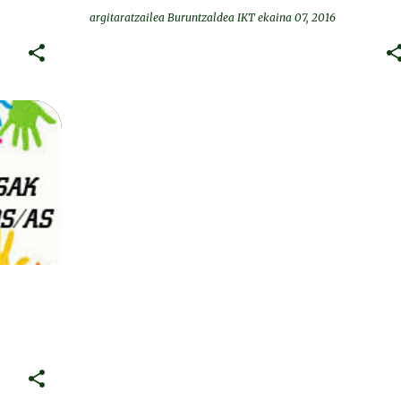
argitaratzailea
Buruntzaldea IKT
ekaina 07, 2016
OS/AS