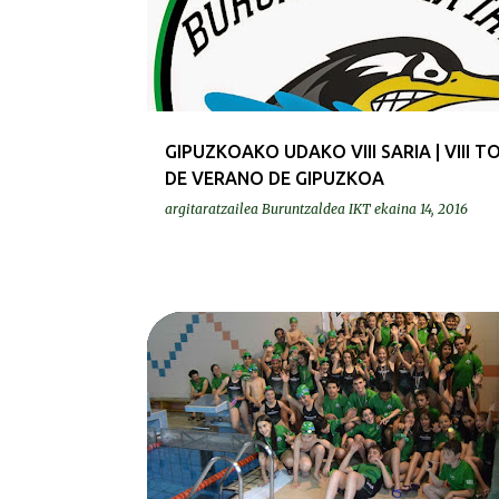
GIPUZKOAKO UDAKO VIII SARIA | VIII 
DE VERANO DE GIPUZKOA
argitaratzailea
Buruntzaldea IKT
ekaina 14, 2016
KRONIKAK-CRÓNICAS
LASARTEKO SARIA | TROFEO LASARTE