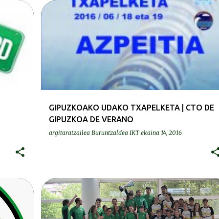
DEIALDIAK-CONVOCATORIAS
GIPUZKOAKO UDAKO TXAPELKETA | CTO DE
GIPUZKOA DE VERANO
argitaratzailea
Buruntzaldea IKT
ekaina 14, 2016
KRONIKAK-CRÓNICAS