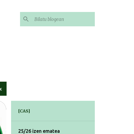
K
[CAS]
25/26 izen ematea