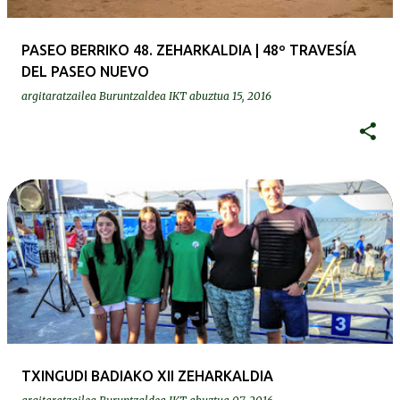
PASEO BERRIKO 48. ZEHARKALDIA | 48º TRAVESÍA
DEL PASEO NUEVO
argitaratzailea
Buruntzaldea IKT
abuztua 15, 2016
TXINGUDI BADIAKO XII ZEHARKALDIA