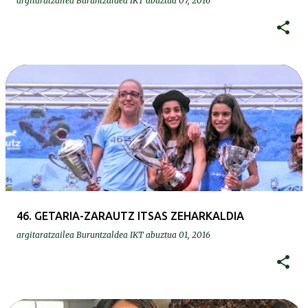
argitaratzailea
Buruntzaldea IKT
abuztua 07, 2016
46. GETARIA-ZARAUTZ ITSAS ZEHARKALDIA
argitaratzailea
Buruntzaldea IKT
abuztua 01, 2016