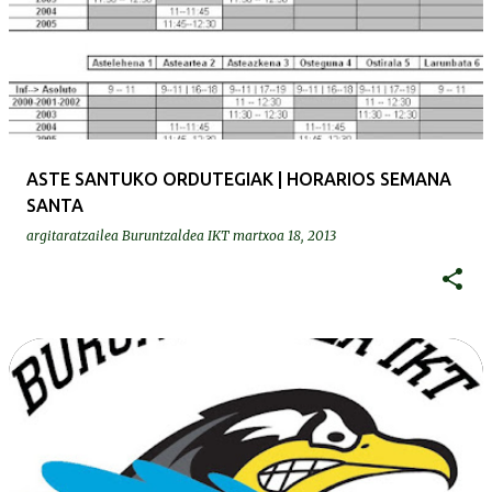
e
z
u
a
k
ASTE SANTUKO ORDUTEGIAK | HORARIOS SEMANA
SANTA
argitaratzailea
Buruntzaldea IKT
martxoa 18, 2013