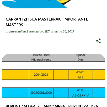
GARRANTZITSUA MASTERRAK | IMPORTANTE
MASTERS
argitaratzailea
Buruntzaldea IKT
urtarrila 20, 2013
BURUNTZALDEA IKT ANDOAINEN | BURUNTZALDEA