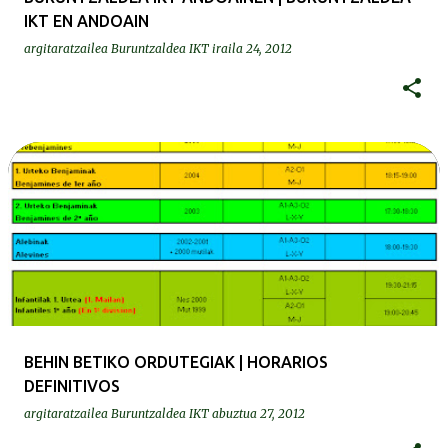
IKT EN ANDOAIN
argitaratzailea
Buruntzaldea IKT
iraila 24, 2012
BEHIN BETIKO ORDUTEGIAK | HORARIOS
DEFINITIVOS
argitaratzailea
Buruntzaldea IKT
abuztua 27, 2012