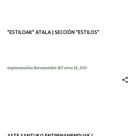
"ESTILOAK" ATALA | SECCIÓN "ESTILOS"
argitaratzailea
Buruntzaldea IKT
urria 18, 2011
ASTE SANTUKO ENTRENAMENDUAK |