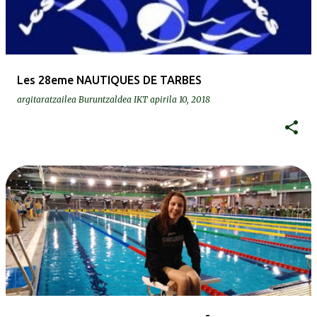
Les 28eme NAUTIQUES DE TARBES
argitaratzailea
Buruntzaldea IKT
apirila 10, 2018