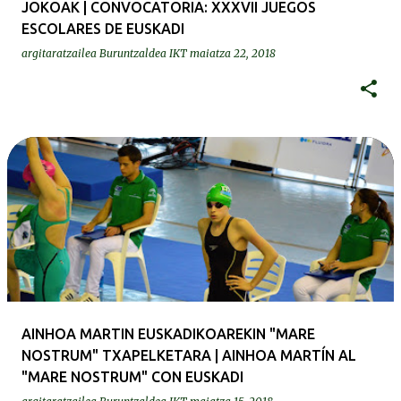
JOKOAK | CONVOCATORIA: XXXVII JUEGOS
ESCOLARES DE EUSKADI
argitaratzailea
Buruntzaldea IKT
maiatza 22, 2018
AINHOA MARTIN EUSKADIKOAREKIN "MARE
NOSTRUM" TXAPELKETARA | AINHOA MARTÍN AL
"MARE NOSTRUM" CON EUSKADI