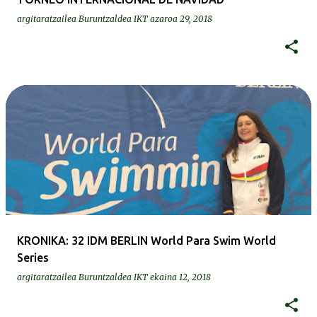
argitaratzailea
Buruntzaldea IKT
azaroa 29, 2018
KRONIKA: 32 IDM BERLIN World Para Swim World
Series
argitaratzailea
Buruntzaldea IKT
ekaina 12, 2018