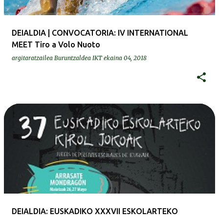
DEIALDIA | CONVOCATORIA: IV INTERNATIONAL
MEET Tiro a Volo Nuoto
argitaratzailea
Buruntzaldea IKT
ekaina 04, 2018
DEIALDIA: EUSKADIKO XXXVII ESKOLARTEKO