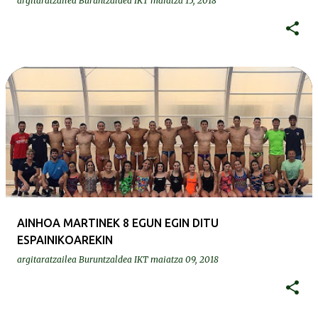
argitaratzailea
Buruntzaldea IKT
maiatza 15, 2018
AINHOA MARTINEK 8 EGUN EGIN DITU
ESPAINIKOAREKIN
argitaratzailea
Buruntzaldea IKT
maiatza 09, 2018