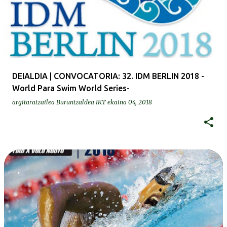
DEIALDIA | CONVOCATORIA: 32. IDM BERLIN 2018 -
World Para Swim World Series-
argitaratzailea
Buruntzaldea IKT
ekaina 04, 2018