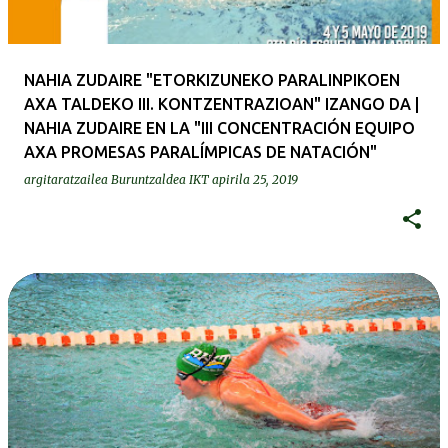
NAHIA ZUDAIRE "ETORKIZUNEKO PARALINPIKOEN
AXA TALDEKO III. KONTZENTRAZIOAN" IZANGO DA |
NAHIA ZUDAIRE EN LA "III CONCENTRACIÓN EQUIPO
AXA PROMESAS PARALÍMPICAS DE NATACIÓN"
argitaratzailea
Buruntzaldea IKT
apirila 25, 2019