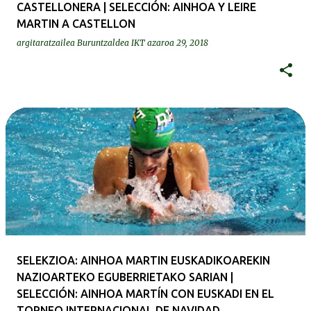
CASTELLONERA | SELECCIÓN: AINHOA Y LEIRE
MARTIN A CASTELLON
argitaratzailea
Buruntzaldea IKT
azaroa 29, 2018
SELEKZIOA: AINHOA MARTIN EUSKADIKOAREKIN
NAZIOARTEKO EGUBERRIETAKO SARIAN |
SELECCIÓN: AINHOA MARTÍN CON EUSKADI EN EL
TORNEO INTERNACIONAL DE NAVIDAD