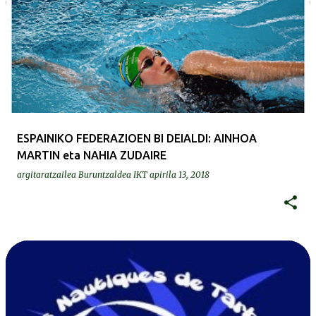
ESPAINIKO FEDERAZIOEN BI DEIALDI: AINHOA
MARTIN eta NAHIA ZUDAIRE
argitaratzailea
Buruntzaldea IKT
apirila 13, 2018