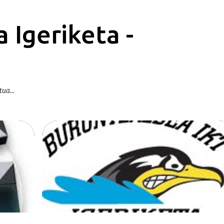
Saltatu eta joan eduki nagusira
 Igeriketa -
ua...
ERREKORRAK | RECORDS