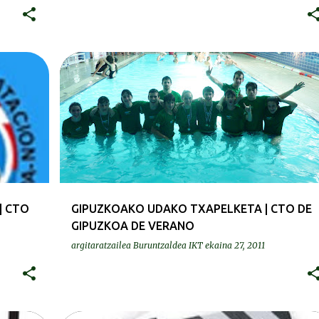
KRONIKAK-CRÓNICAS
| CTO
GIPUZKOAKO UDAKO TXAPELKETA | CTO DE
GIPUZKOA DE VERANO
argitaratzailea
Buruntzaldea IKT
ekaina 27, 2011