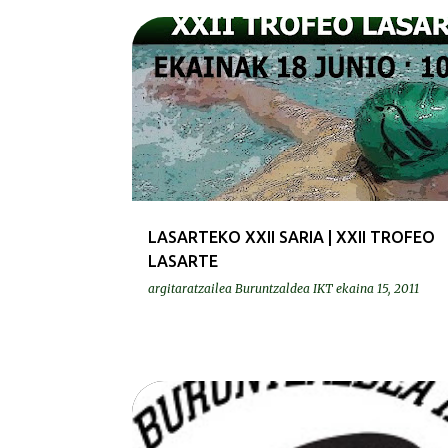
LASARTEKO XXII SARIA | XXII TROFEO
LASARTE
argitaratzailea
Buruntzaldea IKT
ekaina 15, 2011
ERREKORRAK | RECORDS