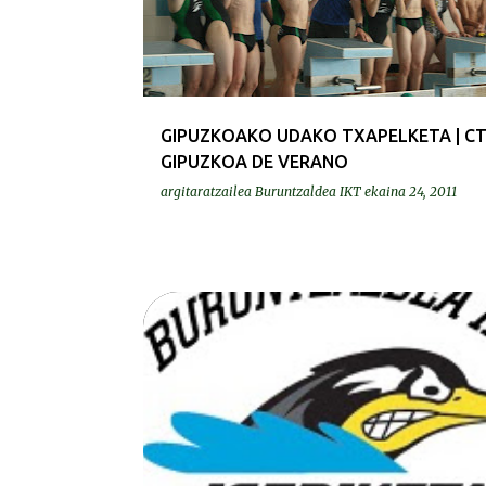
GIPUZKOAKO UDAKO TXAPELKETA | CT
GIPUZKOA DE VERANO
argitaratzailea
Buruntzaldea IKT
ekaina 24, 2011
GURASOAK | PADRES Y MADRES