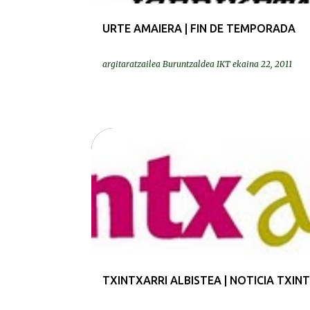
URTE AMAIERA | FIN DE TEMPORADA
argitaratzailea
Buruntzaldea IKT
ekaina 22, 2011
PRENTSA | PRENSA
TXINTXARRI ALBISTEA | NOTICIA TXIN