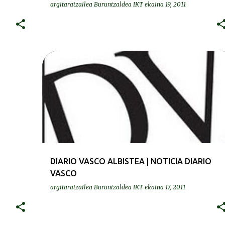
argitaratzailea
Buruntzaldea IKT
ekaina 19, 2011
PRENTSA | PRENSA
DIARIO VASCO ALBISTEA | NOTICIA DIARIO
VASCO
argitaratzailea
Buruntzaldea IKT
ekaina 17, 2011