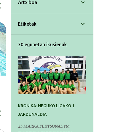
Artxiboa
Etiketak
30 egunetan ikusienak
KRONIKA: NEGUKO LIGAKO 1.
JARDUNALDIA
25 MARKA PERTSONAL eta