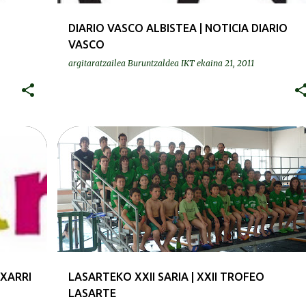
DIARIO VASCO ALBISTEA | NOTICIA DIARIO
VASCO
argitaratzailea
Buruntzaldea IKT
ekaina 21, 2011
KRONIKAK-CRÓNICAS
TXARRI
LASARTEKO XXII SARIA | XXII TROFEO
LASARTE