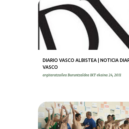
PRENTSA | PRENSA
DIARIO VASCO ALBISTEA | NOTICIA DIA
VASCO
argitaratzailea
Buruntzaldea IKT
ekaina 24, 2011