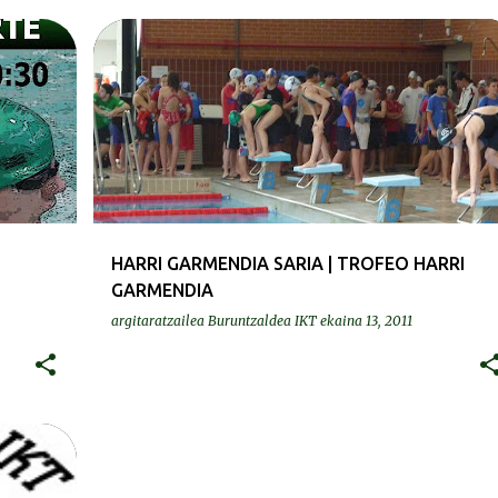
KRONIKAK-CRÓNICAS
HARRI GARMENDIA SARIA | TROFEO HARRI
GARMENDIA
argitaratzailea
Buruntzaldea IKT
ekaina 13, 2011