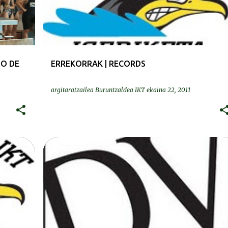
O DE
ERREKORRAK | RECORDS
argitaratzailea
Buruntzaldea IKT
ekaina 22, 2011
PRENTSA | PRENSA