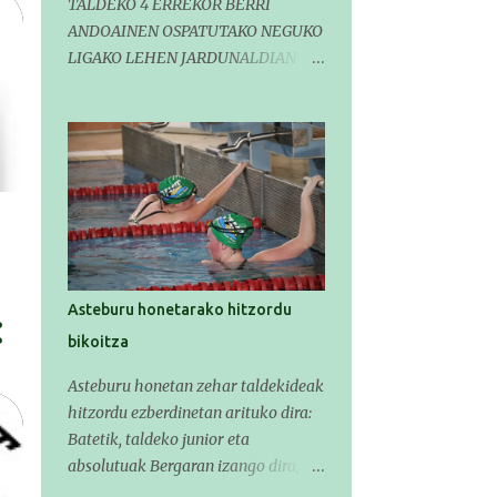
TALDEKO 4 ERREKOR BERRI
ANDOAINEN OSPATUTAKO NEGUKO
LIGAKO LEHEN JARDUNALDIAN
Horretaz gain, infantil mailako
Gipuzkoako Txapelketarako 5
sailkapen lortu genituen Pasa den
larunbatean taldeko igerilariak
Andoaingo Allurralden izan ziren
lehian, denboraldiko eta Neguko
Ligako lehen jardunaldian parte
hartzen. Bertan gure taldeko 16
igerilari aritu ziren. Denboraldiari
Asteburu honetarako hitzordu
hasera ona eman zioten gue
bikoitza
taldekideek. Ohikoa den bezela,
garai honetan entrenamendua da
Asteburu honetan zehar taldekideak
jardueraren funtsa eta hori alde
hitzordu ezberdinetan arituko dira:
batera utzi gabe ekin zioten beti
Batetik, taldeko junior eta
gogotsu hartzen duten denboraldiko
absolutuak Bergaran izango dira,
lehen jardunaldiari.
Gipuzkoako Udako Txapelketa