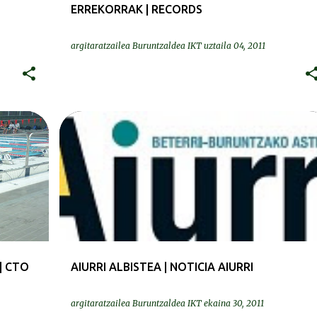
ERREKORRAK | RECORDS
argitaratzailea
Buruntzaldea IKT
uztaila 04, 2011
PRENTSA | PRENSA
| CTO
AIURRI ALBISTEA | NOTICIA AIURRI
argitaratzailea
Buruntzaldea IKT
ekaina 30, 2011