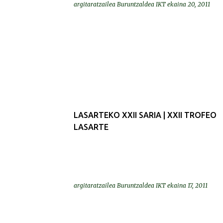
argitaratzailea
Buruntzaldea IKT
ekaina 20, 2011
LASARTEKO XXII SARIA | XXII TROFEO
LASARTE
argitaratzailea
Buruntzaldea IKT
ekaina 17, 2011