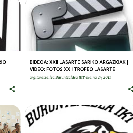
BIDEOAK | VIDEOS
RIO
BIDEOA: XXII LASARTE SARIKO ARGAZKIAK |
VIDEO: FOTOS XXII TROFEO LASARTE
argitaratzailea
Buruntzaldea IKT
ekaina 24, 2011
ERREKORRAK | RECORDS