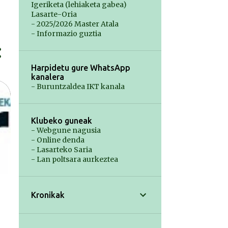
Igeriketa (lehiaketa gabea)
Lasarte-Oria
- 2025/2026 Master Atala
- Informazio guztia
Harpidetu gure WhatsApp
kanalera
- Buruntzaldea IKT kanala
Klubeko guneak
- Webgune nagusia
- Online denda
- Lasarteko Saria
- Lan poltsara aurkeztea
Kronikak