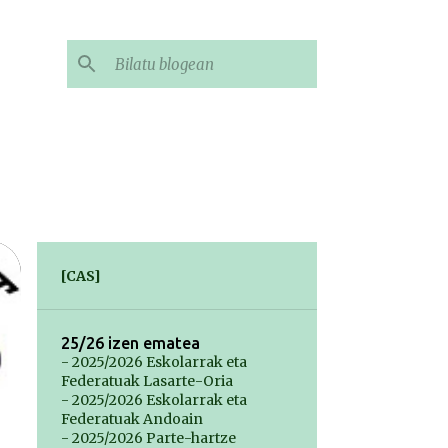
[CAS]
25/26 izen ematea
- 2025/2026 Eskolarrak eta
Federatuak Lasarte-Oria
- 2025/2026 Eskolarrak eta
Federatuak Andoain
- 2025/2026 Parte-hartze