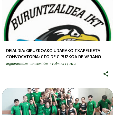
DEIALDIA: GIPUZKOAKO UDARAKO TXAPELKETA |
CONVOCATORIA: CTO DE GIPUZKOA DE VERANO
argitaratzailea
Buruntzaldea IKT
ekaina 13, 2018