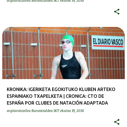
argitaratzailea
Buruntzaldea IKT
ekaina 19, 2018
KRONIKA: IGERIKETA EGOKITUKO KLUBEN ARTEKO
ESPAINIAKO TXAPELKETA | CRONICA: CTO DE
ESPAÑA POR CLUBES DE NATACIÓN ADAPTADA
argitaratzailea
Buruntzaldea IKT
ekaina 19, 2018