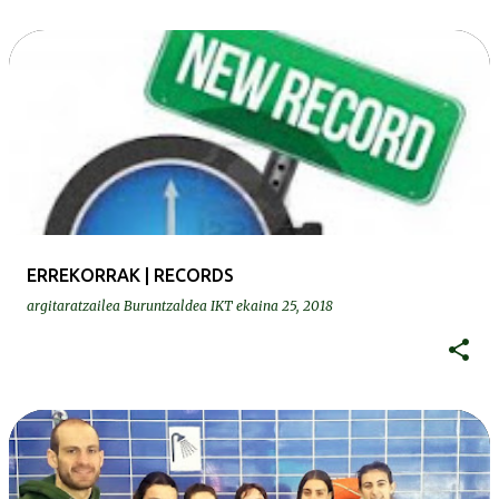
ERREKORRAK | RECORDS
argitaratzailea
Buruntzaldea IKT
ekaina 25, 2018