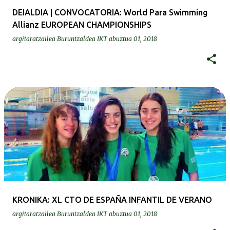
DEIALDIA | CONVOCATORIA: World Para Swimming
Allianz EUROPEAN CHAMPIONSHIPS
argitaratzailea
Buruntzaldea IKT
abuztua 01, 2018
KRONIKA: XL CTO DE ESPAÑA INFANTIL DE VERANO
argitaratzailea
Buruntzaldea IKT
abuztua 01, 2018