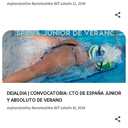
argitaratzailea
Buruntzaldea IKT
uztaila 12, 2018
DEIALDIA | CONVOCATORIA: CTO DE ESPAÑA JUNIOR
Y ABSOLUTO DE VERANO
argitaratzailea
Buruntzaldea IKT
uztaila 10, 2018