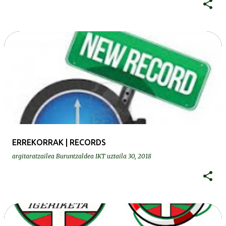
ERREKORRAK | RECORDS
argitaratzailea
Buruntzaldea IKT
uztaila 30, 2018