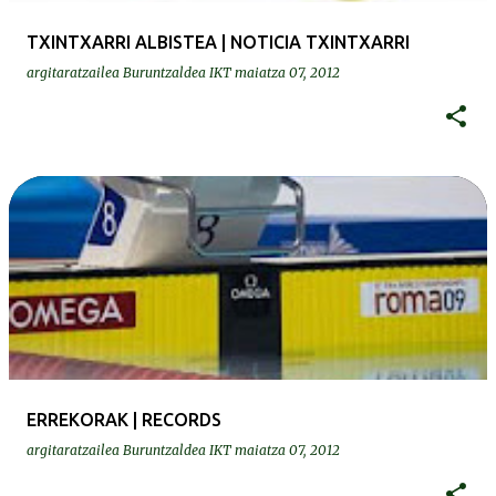
TXINTXARRI ALBISTEA | NOTICIA TXINTXARRI
argitaratzailea
Buruntzaldea IKT
maiatza 07, 2012
ERREKORAK | RECORDS
argitaratzailea
Buruntzaldea IKT
maiatza 07, 2012