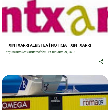
TXINTXARRI ALBISTEA | NOTICIA TXINTXARRI
argitaratzailea
Buruntzaldea IKT
maiatza 21, 2012