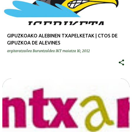
GIPUZKOAKO ALEBINEN TXAPELKETAK | CTOS DE
GIPUZKOA DE ALEVINES
argitaratzailea
Buruntzaldea IKT
maiatza 10, 2012