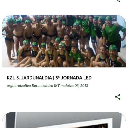
KZL 5. JARDUNALDIA | 5ª JORNADA LED
argitaratzailea
Buruntzaldea IKT
maiatza 03, 2012