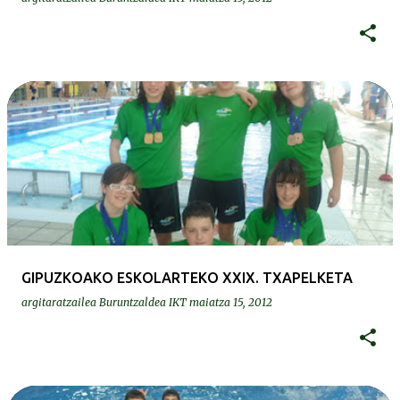
GIPUZKOAKO ESKOLARTEKO XXIX. TXAPELKETA
argitaratzailea
Buruntzaldea IKT
maiatza 15, 2012