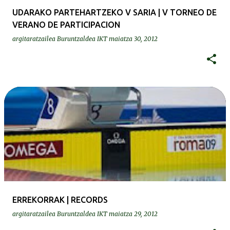
UDARAKO PARTEHARTZEKO V SARIA | V TORNEO DE
VERANO DE PARTICIPACION
argitaratzailea
Buruntzaldea IKT
maiatza 30, 2012
ERREKORRAK | RECORDS
argitaratzailea
Buruntzaldea IKT
maiatza 29, 2012