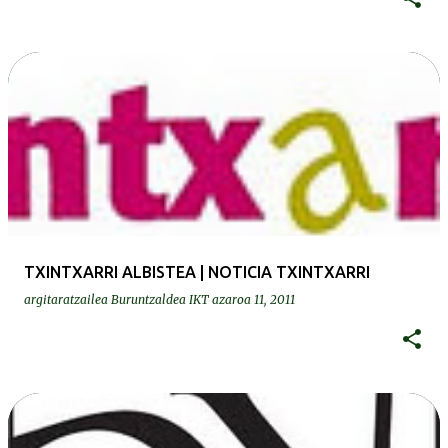
TXINTXARRI ALBISTEA | NOTICIA TXINTXARRI
argitaratzailea
Buruntzaldea IKT
azaroa 11, 2011