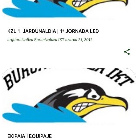
KZL 1. JARDUNALDIA | 1ª JORNADA LED
argitaratzailea
Buruntzaldea IKT
azaroa 23, 2011
EKIPAIA | EQUIPAJE