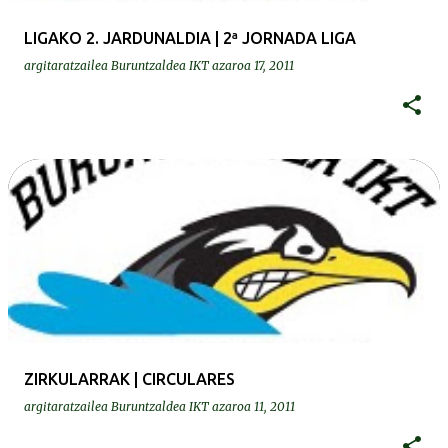
LIGAKO 2. JARDUNALDIA | 2ª JORNADA LIGA
argitaratzailea
Buruntzaldea IKT
azaroa 17, 2011
ZIRKULARRAK | CIRCULARES
argitaratzailea
Buruntzaldea IKT
azaroa 11, 2011