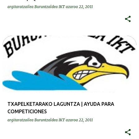
argitaratzailea
Buruntzaldea IKT
azaroa 22, 2011
TXAPELKETARAKO LAGUNTZA | AYUDA PARA
COMPETICIONES
argitaratzailea
Buruntzaldea IKT
azaroa 22, 2011