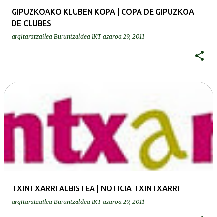
GIPUZKOAKO KLUBEN KOPA | COPA DE GIPUZKOA
DE CLUBES
argitaratzailea
Buruntzaldea IKT
azaroa 29, 2011
TXINTXARRI ALBISTEA | NOTICIA TXINTXARRI
argitaratzailea
Buruntzaldea IKT
azaroa 29, 2011