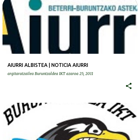
AIURRI ALBISTEA | NOTICIA AIURRI
argitaratzailea
Buruntzaldea IKT
azaroa 25, 2011