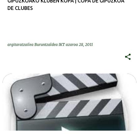
GIPUZKOAKO KLUBEN KOPA | COPA DE GIPUZKOA
DE CLUBES
argitaratzailea
Buruntzaldea IKT
azaroa 28, 2011