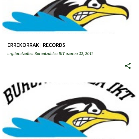
ERREKORRAK | RECORDS
argitaratzailea
Buruntzaldea IKT
azaroa 22, 2011