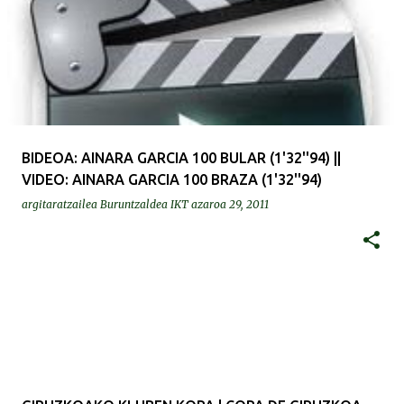
BIDEOA: AINARA GARCIA 100 BULAR (1'32''94) ||
VIDEO: AINARA GARCIA 100 BRAZA (1'32''94)
argitaratzailea
Buruntzaldea IKT
azaroa 29, 2011