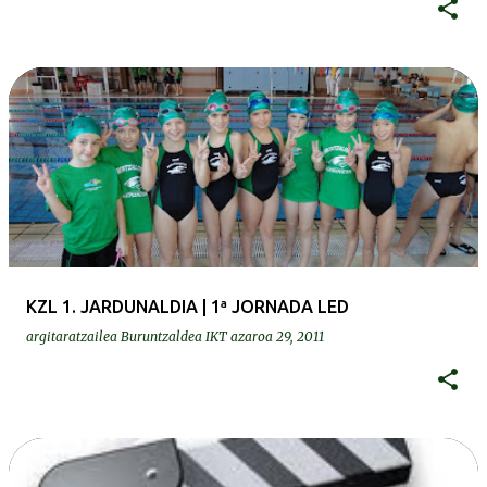
KZL 1. JARDUNALDIA | 1ª JORNADA LED
argitaratzailea
Buruntzaldea IKT
azaroa 29, 2011