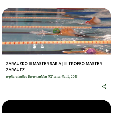
ZARAUZKO III MASTER SARIA | III TROFEO MASTER
ZARAUTZ
argitaratzailea
Buruntzaldea IKT
urtarrila 16, 2013