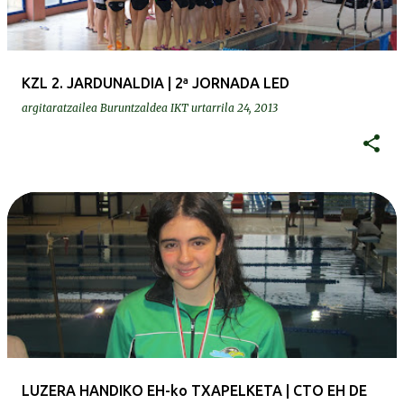
KZL 2. JARDUNALDIA | 2ª JORNADA LED
argitaratzailea
Buruntzaldea IKT
urtarrila 24, 2013
LUZERA HANDIKO EH-ko TXAPELKETA | CTO EH DE