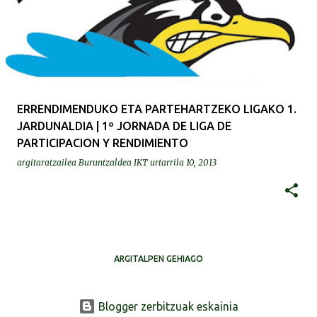
ERRENDIMENDUKO ETA PARTEHARTZEKO LIGAKO 1.
JARDUNALDIA | 1º JORNADA DE LIGA DE
PARTICIPACION Y RENDIMIENTO
argitaratzailea
Buruntzaldea IKT
urtarrila 10, 2013
ARGITALPEN GEHIAGO
Blogger zerbitzuak eskainia