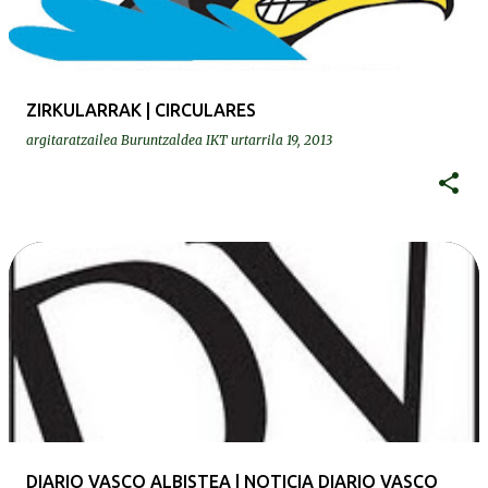
ZIRKULARRAK | CIRCULARES
argitaratzailea
Buruntzaldea IKT
urtarrila 19, 2013
DIARIO VASCO ALBISTEA | NOTICIA DIARIO VASCO