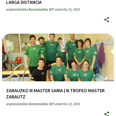
LARGA DISTANCIA
argitaratzailea
Buruntzaldea IKT
urtarrila 23, 2013
ZARAUZKO III MASTER SARIA | III TROFEO MASTER
ZARAUTZ
argitaratzailea
Buruntzaldea IKT
urtarrila 22, 2013