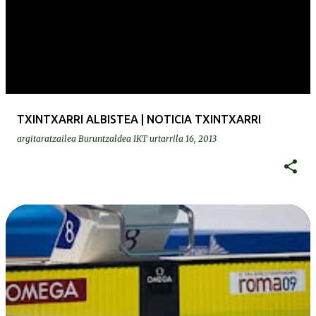
TXINTXARRI ALBISTEA | NOTICIA TXINTXARRI
argitaratzailea
Buruntzaldea IKT
urtarrila 16, 2013