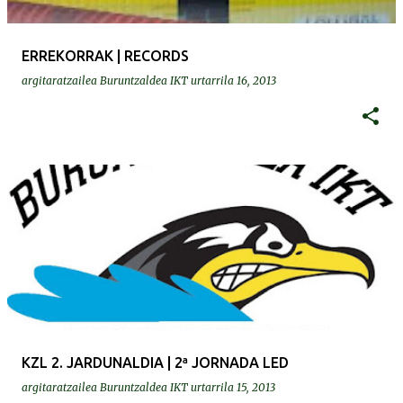
ERREKORRAK | RECORDS
argitaratzailea
Buruntzaldea IKT
urtarrila 16, 2013
KZL 2. JARDUNALDIA | 2ª JORNADA LED
argitaratzailea
Buruntzaldea IKT
urtarrila 15, 2013