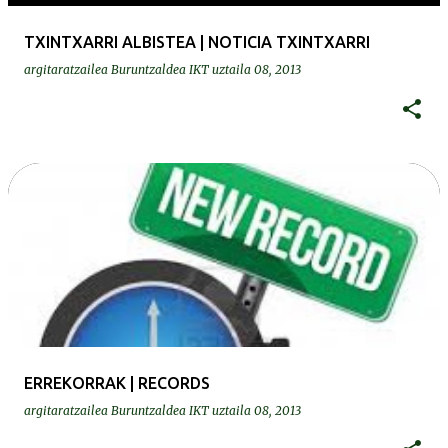
TXINTXARRI ALBISTEA | NOTICIA TXINTXARRI
argitaratzailea
Buruntzaldea IKT
uztaila 08, 2013
ERREKORRAK | RECORDS
argitaratzailea
Buruntzaldea IKT
uztaila 08, 2013