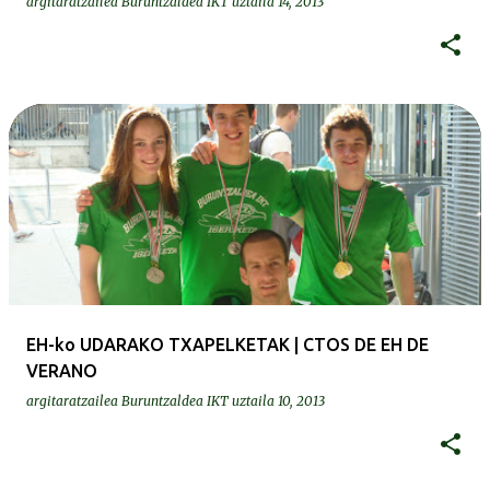
argitaratzailea
Buruntzaldea IKT
uztaila 14, 2013
EH-ko UDARAKO TXAPELKETAK | CTOS DE EH DE
VERANO
argitaratzailea
Buruntzaldea IKT
uztaila 10, 2013