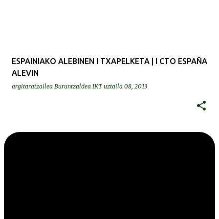
ESPAINIAKO ALEBINEN I TXAPELKETA | I CTO ESPAÑA
ALEVIN
argitaratzailea
Buruntzaldea IKT
uztaila 08, 2013