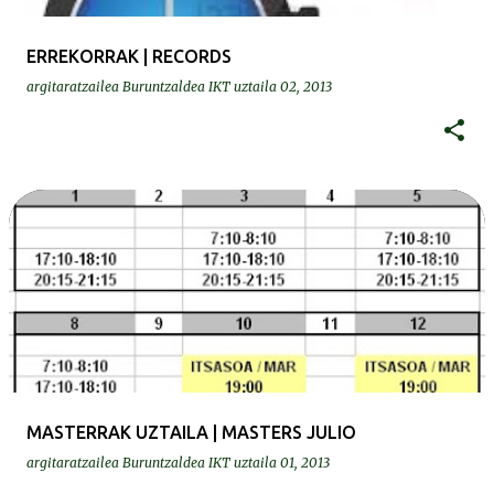
ERREKORRAK | RECORDS
argitaratzailea
Buruntzaldea IKT
uztaila 02, 2013
MASTERRAK UZTAILA | MASTERS JULIO
argitaratzailea
Buruntzaldea IKT
uztaila 01, 2013