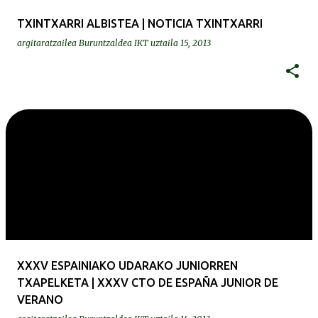
TXINTXARRI ALBISTEA | NOTICIA TXINTXARRI
argitaratzailea
Buruntzaldea IKT
uztaila 15, 2013
XXXV ESPAINIAKO UDARAKO JUNIORREN
TXAPELKETA | XXXV CTO DE ESPAÑA JUNIOR DE
VERANO