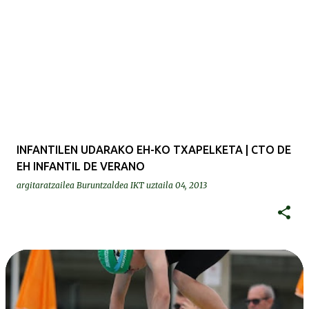
INFANTILEN UDARAKO EH-KO TXAPELKETA | CTO DE
EH INFANTIL DE VERANO
argitaratzailea
Buruntzaldea IKT
uztaila 04, 2013