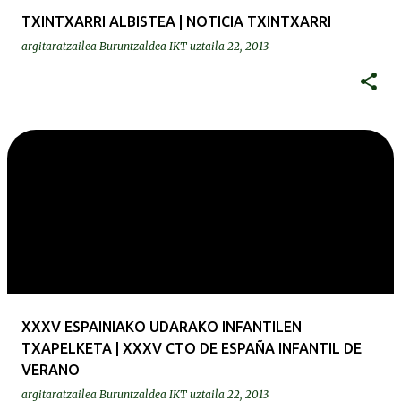
TXINTXARRI ALBISTEA | NOTICIA TXINTXARRI
argitaratzailea
Buruntzaldea IKT
uztaila 22, 2013
XXXV ESPAINIAKO UDARAKO INFANTILEN
TXAPELKETA | XXXV CTO DE ESPAÑA INFANTIL DE
VERANO
argitaratzailea
Buruntzaldea IKT
uztaila 22, 2013