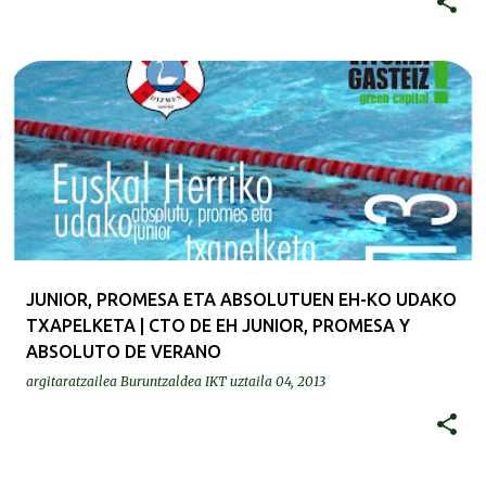
JUNIOR, PROMESA ETA ABSOLUTUEN EH-KO UDAKO
TXAPELKETA | CTO DE EH JUNIOR, PROMESA Y
ABSOLUTO DE VERANO
argitaratzailea
Buruntzaldea IKT
uztaila 04, 2013