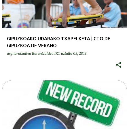
GIPUZKOAKO UDARAKO TXAPELKETA | CTO DE
GIPUZKOA DE VERANO
argitaratzailea
Buruntzaldea IKT
uztaila 03, 2013