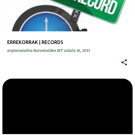
ERREKORRAK | RECORDS
argitaratzailea
Buruntzaldea IKT
uztaila 16, 2013