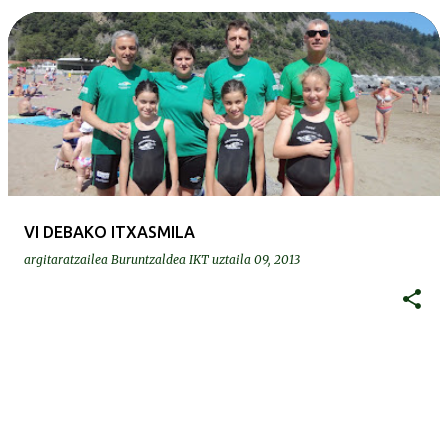
VI DEBAKO ITXASMILA
argitaratzailea
Buruntzaldea IKT
uztaila 09, 2013