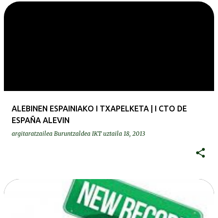
ALEBINEN ESPAINIAKO I TXAPELKETA | I CTO DE
ESPAÑA ALEVIN
argitaratzailea
Buruntzaldea IKT
uztaila 18, 2013