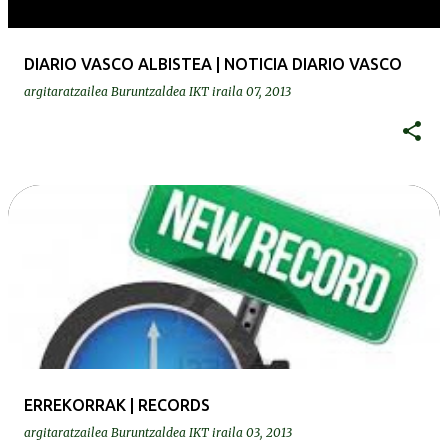
DIARIO VASCO ALBISTEA | NOTICIA DIARIO VASCO
argitaratzailea
Buruntzaldea IKT
iraila 07, 2013
ERREKORRAK | RECORDS
argitaratzailea
Buruntzaldea IKT
iraila 03, 2013