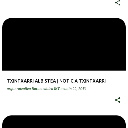
TXINTXARRI ALBISTEA | NOTICIA TXINTXARRI
argitaratzailea
Buruntzaldea IKT
uztaila 22, 2013