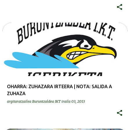
OHARRA: ZUHAZARA IRTEERA | NOTA: SALIDA A
ZUHAZA
argitaratzailea
Buruntzaldea IKT
iraila 03, 2013