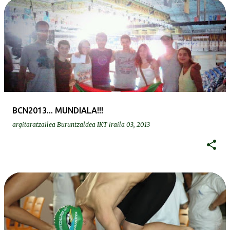
BCN2013... MUNDIALA!!!
argitaratzailea
Buruntzaldea IKT
iraila 03, 2013