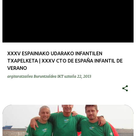
XXXV ESPAINIAKO UDARAKO INFANTILEN
TXAPELKETA | XXXV CTO DE ESPAÑA INFANTIL DE
VERANO
argitaratzailea
Buruntzaldea IKT
uztaila 22, 2013