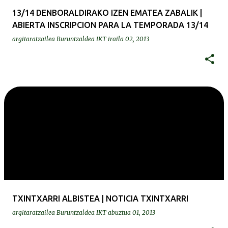
13/14 DENBORALDIRAKO IZEN EMATEA ZABALIK |
ABIERTA INSCRIPCION PARA LA TEMPORADA 13/14
argitaratzailea
Buruntzaldea IKT
iraila 02, 2013
TXINTXARRI ALBISTEA | NOTICIA TXINTXARRI
argitaratzailea
Buruntzaldea IKT
abuztua 01, 2013