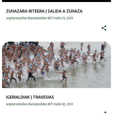
ZUHAZARA IRTEERA | SALIDA A ZUHAZA
argitaratzailea
Buruntzaldea IKT
iraila 13, 2013
IGERIALDIAK | TRAVESIAS
argitaratzailea
Buruntzaldea IKT
iraila 10, 2013