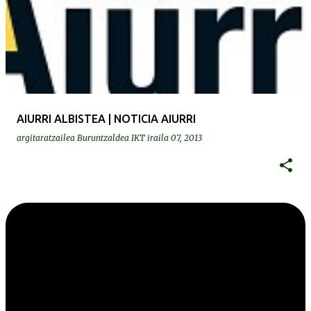
AIURRI ALBISTEA | NOTICIA AIURRI
argitaratzailea
Buruntzaldea IKT
iraila 07, 2013