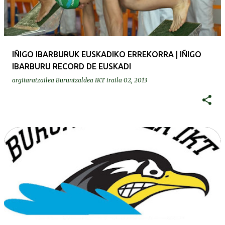
IÑIGO IBARBURUK EUSKADIKO ERREKORRA | IÑIGO
IBARBURU RECORD DE EUSKADI
argitaratzailea
Buruntzaldea IKT
iraila 02, 2013