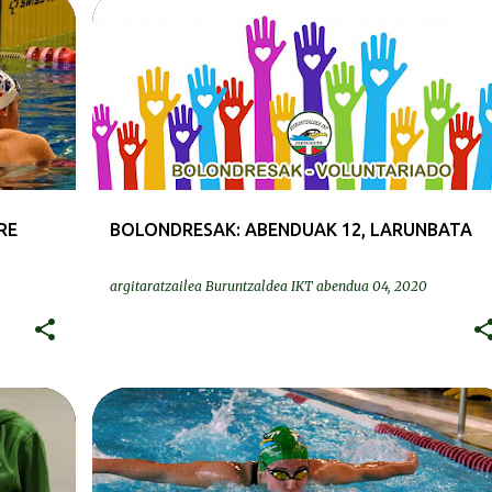
BOLONDRESAK | VOLUNTARIOS/AS
RE
BOLONDRESAK: ABENDUAK 12, LARUNBATA
argitaratzailea
Buruntzaldea IKT
abendua 04, 2020
DEIALDIAK-CONVOCATORIAS