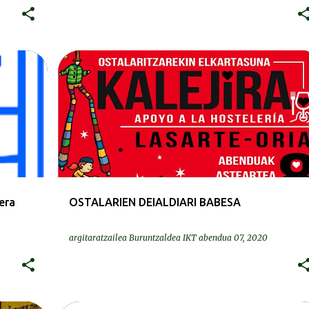
BEREZIAK | ESPECIALES
era
OSTALARIEN DEIALDIARI BABESA
argitaratzailea
Buruntzaldea IKT
abendua 07, 2020