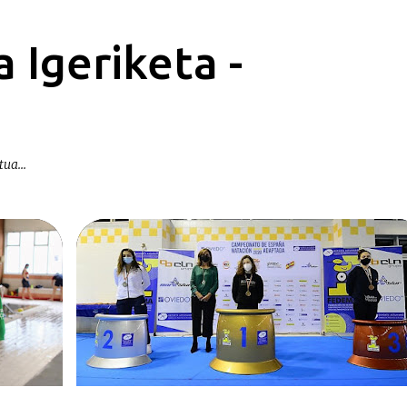
Saltatu eta joan eduki nagusira
 Igeriketa -
ua...
EGOKITUA-ADAPTADA
KRONIKAK-CRÓNICAS