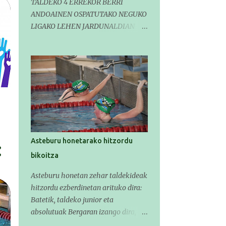
TALDEKO 4 ERREKOR BERRI
ANDOAINEN OSPATUTAKO NEGUKO
LIGAKO LEHEN JARDUNALDIAN
Horretaz gain, infantil mailako
Gipuzkoako Txapelketarako 5
sailkapen lortu genituen Pasa den
larunbatean taldeko igerilariak
Andoaingo Allurralden izan ziren
lehian, denboraldiko eta Neguko
Ligako lehen jardunaldian parte
hartzen. Bertan gure taldeko 16
igerilari aritu ziren. Denboraldiari
Asteburu honetarako hitzordu
hasera ona eman zioten gue
bikoitza
taldekideek. Ohikoa den bezela,
garai honetan entrenamendua da
Asteburu honetan zehar taldekideak
jardueraren funtsa eta hori alde
hitzordu ezberdinetan arituko dira:
batera utzi gabe ekin zioten beti
Batetik, taldeko junior eta
gogotsu hartzen duten denboraldiko
absolutuak Bergaran izango dira,
lehen jardunaldiari.
Gipuzkoako Udako Txapelketa