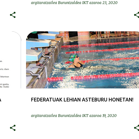
argitaratzailea
Buruntzaldea IKT
azaroa 23, 2020
DEIALDIAK-CONVOCATORIAS
A
FEDERATUAK LEHIAN ASTEBURU HONETAN!
argitaratzailea
Buruntzaldea IKT
azaroa 19, 2020