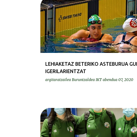
DEIALDIAK-CONVOCATORIAS
LEHIAKETAZ BETERIKO ASTEBURUA GU
IGERILARIENTZAT
argitaratzailea
Buruntzaldea IKT
abendua 07, 2020
KRONIKAK-CRÓNICAS