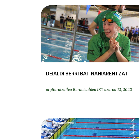
DEIALDIAK-CONVOCATORIAS
EGOKITUA-ADAPTADA
SELEKZIOA | SELECCION
DEIALDI BERRI BAT NAHIARENTZAT
argitaratzailea
Buruntzaldea IKT
azaroa 12, 2020
EGOKITUA-ADAPTADA
KRONIKAK-CRÓNICAS