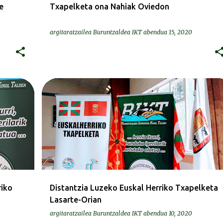
e
Txapelketa ona Nahiak Oviedon
argitaratzailea
Buruntzaldea IKT
abendua 15, 2020
BEREZIAK | ESPECIALES
riko
Distantzia Luzeko Euskal Herriko Txapelketa
Lasarte-Orian
argitaratzailea
Buruntzaldea IKT
abendua 10, 2020