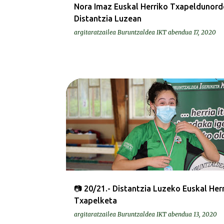
Nora Imaz Euskal Herriko Txapeldunord
Distantzia Luzean
argitaratzailea
Buruntzaldea IKT
abendua 17, 2020
ARGAZKIAK | FOTOS
📷 20/21.- Distantzia Luzeko Euskal Her
Txapelketa
argitaratzailea
Buruntzaldea IKT
abendua 13, 2020