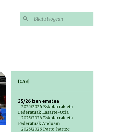
[CAS]
25/26 izen ematea
- 2025/2026 Eskolarrak eta
Federatuak Lasarte-Oria
- 2025/2026 Eskolarrak eta
Federatuak Andoain
- 2025/2026 Parte-hartze