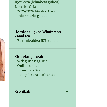
Igeriketa (lehiaketa gabea)
Lasarte-Oria
- 2025/2026 Master Atala
- Informazio guztia
Harpidetu gure WhatsApp
kanalera
- Buruntzaldea IKT kanala
Klubeko guneak
- Webgune nagusia
- Online denda
- Lasarteko Saria
- Lan poltsara aurkeztea
Kronikak