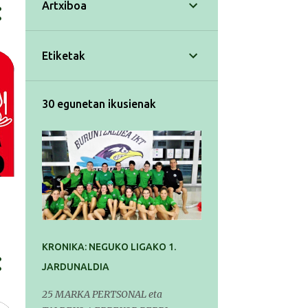
Artxiboa
Etiketak
30 egunetan ikusienak
KRONIKA: NEGUKO LIGAKO 1.
JARDUNALDIA
25 MARKA PERTSONAL eta