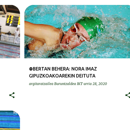
+
DEIALDIAK-CONVOCATORIAS
SELEKZIOA | SELECCION
⛔BERTAN BEHERA: NORA IMAZ
GIPUZKOAKOAREKIN DEITUTA
argitaratzailea
Buruntzaldea IKT
urria 28, 2020