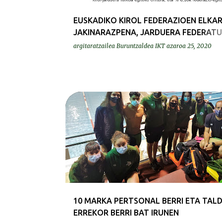
EUSKADIKO KIROL FEDERAZIOEN ELKA
JAKINARAZPENA, JARDUERA FEDERATU
ESKOLA KIROLA EZ GELDIARAZTEA
argitaratzailea
Buruntzaldea IKT
azaroa 25, 2020
ESKATZEKO
KRONIKAK-CRÓNICAS
10 MARKA PERTSONAL BERRI ETA TAL
ERREKOR BERRI BAT IRUNEN