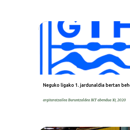
COVID-19
Neguko ligako 1. jardunaldia bertan beh
argitaratzailea
Buruntzaldea IKT
abendua 10, 2020