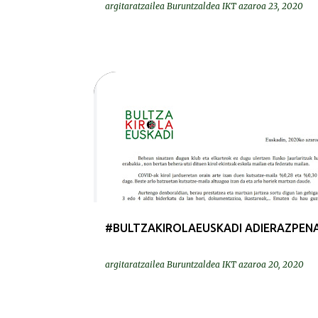
argitaratzailea
Buruntzaldea IKT
azaroa 23, 2020
BEREZIAK | ESPECIALES
COVID-19
#BULTZAKIROLAEUSKADI ADIERAZPEN
argitaratzailea
Buruntzaldea IKT
azaroa 20, 2020