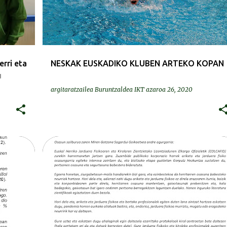
rri eta
NESKAK EUSKADIKO KLUBEN ARTEKO KOPAN
u
argitaratzailea
Buruntzaldea IKT
azaroa 26, 2020
BEREZIAK | ESPECIALES
COVID-19