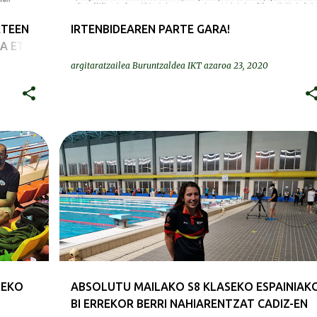
RTEEN
IRTENBIDEAREN PARTE GARA!
A ETA
argitaratzailea
Buruntzaldea IKT
azaroa 23, 2020
EGOKITUA-ADAPTADA
KRONIKAK-CRÓNICAS
DEKO
ABSOLUTU MAILAKO S8 KLASEKO ESPAINIAK
BI ERREKOR BERRI NAHIARENTZAT CADIZ-EN