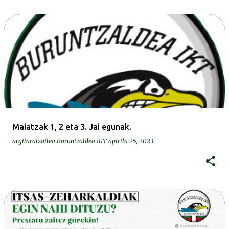
Maiatzak 1, 2 eta 3. Jai egunak.
argitaratzailea
Buruntzaldea IKT
apirila 25, 2023