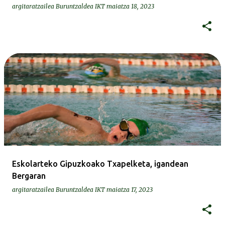
argitaratzailea
Buruntzaldea IKT
maiatza 18, 2023
Eskolarteko Gipuzkoako Txapelketa, igandean
Bergaran
argitaratzailea
Buruntzaldea IKT
maiatza 17, 2023