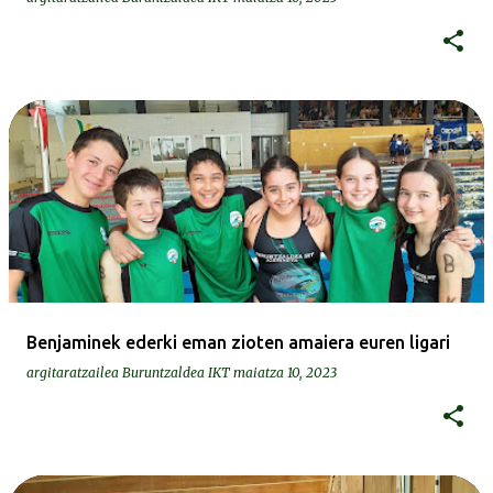
Benjaminek ederki eman zioten amaiera euren ligari
argitaratzailea
Buruntzaldea IKT
maiatza 10, 2023