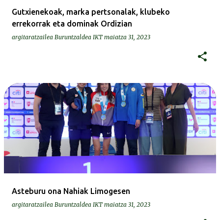
Gutxienekoak, marka pertsonalak, klubeko
errekorrak eta dominak Ordizian
argitaratzailea
Buruntzaldea IKT
maiatza 31, 2023
Asteburu ona Nahiak Limogesen
argitaratzailea
Buruntzaldea IKT
maiatza 31, 2023