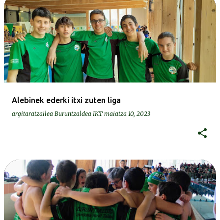
Alebinek ederki itxi zuten liga
argitaratzailea
Buruntzaldea IKT
maiatza 10, 2023