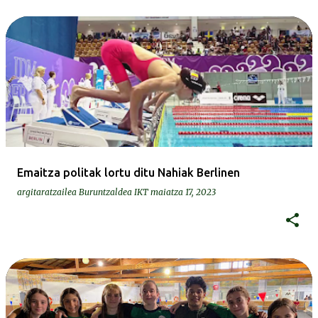
Emaitza politak lortu ditu Nahiak Berlinen
argitaratzailea
Buruntzaldea IKT
maiatza 17, 2023