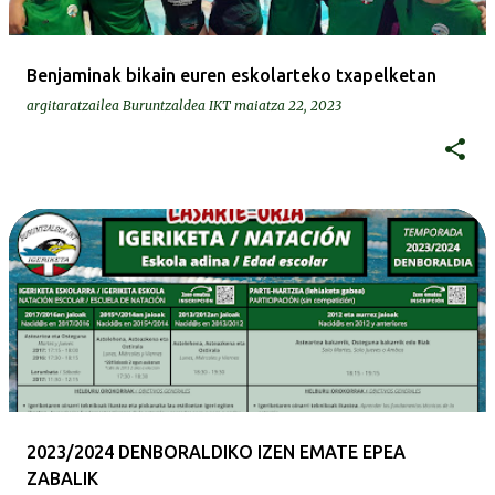
Benjaminak bikain euren eskolarteko txapelketan
argitaratzailea
Buruntzaldea IKT
maiatza 22, 2023
2023/2024 DENBORALDIKO IZEN EMATE EPEA
ZABALIK