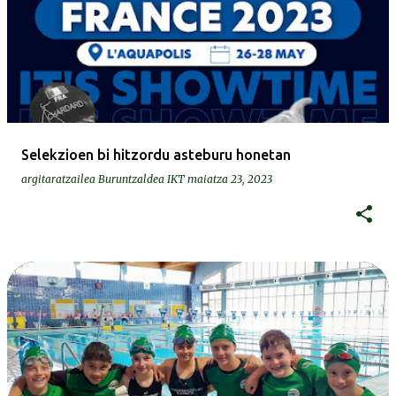
Selekzioen bi hitzordu asteburu honetan
argitaratzailea
Buruntzaldea IKT
maiatza 23, 2023