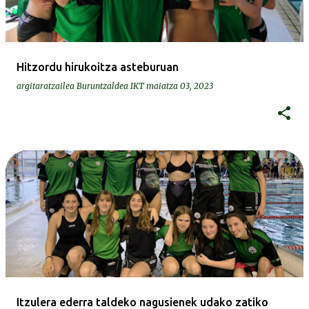
Hitzordu hirukoitza asteburuan
argitaratzailea
Buruntzaldea IKT
maiatza 03, 2023
Itzulera ederra taldeko nagusienek udako zatiko