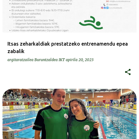
Itsas zeharkaldiak prestatzeko entrenamendu epea
zabalik
argitaratzailea
Buruntzaldea IKT
apirila 20, 2023