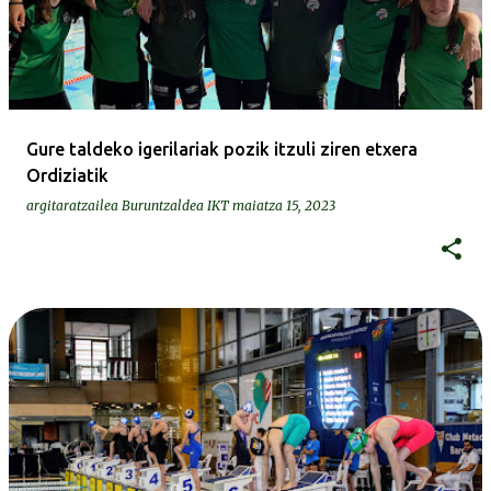
Gure taldeko igerilariak pozik itzuli ziren etxera
Ordiziatik
argitaratzailea
Buruntzaldea IKT
maiatza 15, 2023