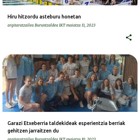
Hiru hitzordu asteburu honetan
argitaratzailea
Buruntzaldea IKT
maiatza 11, 2023
Garazi Etxeberria taldekideak esperientzia berriak
gehitzen jarraitzen du
argitaratzailea
Buruntzaldea IKT
maiatza 10, 2023