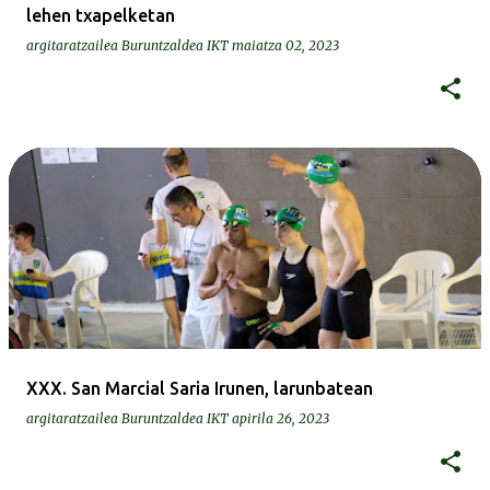
lehen txapelketan
argitaratzailea
Buruntzaldea IKT
maiatza 02, 2023
XXX. San Marcial Saria Irunen, larunbatean
argitaratzailea
Buruntzaldea IKT
apirila 26, 2023