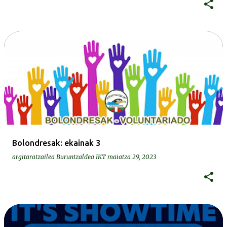
Bolondresak: ekainak 3
argitaratzailea
Buruntzaldea IKT
maiatza 29, 2023