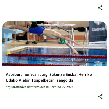
Asteburu honetan Jurgi Sukunza Euskal Herriko
Udako Alebin Txapelketan izango da
argitaratzailea
Buruntzaldea IKT
ekaina 25, 2021