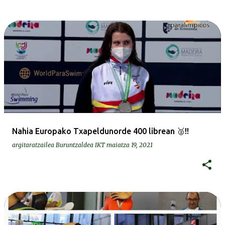
Nahia Europako Txapeldunorde 400 librean 🥈!!
argitaratzailea
Buruntzaldea IKT
maiatza 19, 2021