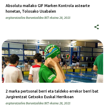
Absolutu mailako GIF Marken Kontrola astearte
honetan, Tolosako Usabalen
argitaratzailea
Buruntzaldea IKT
ekaina 28, 2021
2 marka pertsonal berri eta taldeko errekor berri bat
Jurgirentzat Getxoko Euskal Herrikoan
argitaratzailea
Buruntzaldea IKT
ekaina 28, 2021