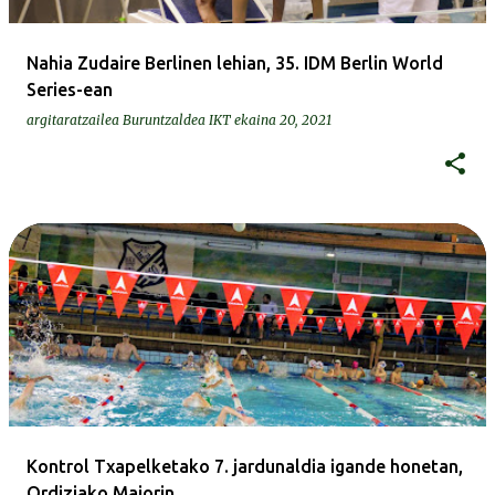
Nahia Zudaire Berlinen lehian, 35. IDM Berlin World
Series-ean
argitaratzailea
Buruntzaldea IKT
ekaina 20, 2021
Kontrol Txapelketako 7. jardunaldia igande honetan,
Ordiziako Majorin