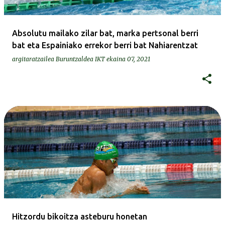
Absolutu mailako zilar bat, marka pertsonal berri
bat eta Espainiako errekor berri bat Nahiarentzat
argitaratzailea
Buruntzaldea IKT
ekaina 07, 2021
Hitzordu bikoitza asteburu honetan