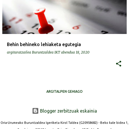
Behin behineko lehiaketa egutegia
argitaratzailea
Buruntzaldea IKT
abendua 18, 2020
ARGITALPEN GEHIAGO
Blogger zerbitzuak eskainia
Oria-Urumeako Buruntzaldea Igeriketa Kirol Taldea (G20958682) - Beko kale bidea 1,