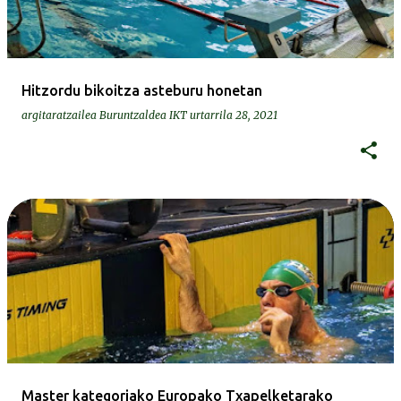
Hitzordu bikoitza asteburu honetan
argitaratzailea
Buruntzaldea IKT
urtarrila 28, 2021
Master kategoriako Europako Txapelketarako