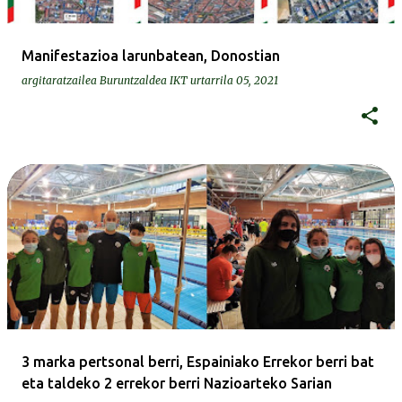
Manifestazioa larunbatean, Donostian
argitaratzailea
Buruntzaldea IKT
urtarrila 05, 2021
3 marka pertsonal berri, Espainiako Errekor berri bat
eta taldeko 2 errekor berri Nazioarteko Sarian