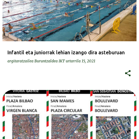
Infantil eta juniorrak lehian izango dira asteburuan
argitaratzailea
Buruntzaldea IKT
urtarrila 15, 2021