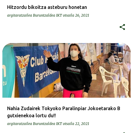
Hitzordu bikoitza asteburu honetan
argitaratzailea
Buruntzaldea IKT
otsaila 26, 2021
Nahia Zudairek Tokyoko Paralinpiar Jokoetarako B
gutxienekoa lortu du!!
argitaratzailea
Buruntzaldea IKT
otsaila 22, 2021