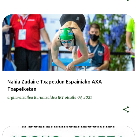
Nahia Zudaire Txapeldun Espainiako AXA
Txapelketan
argitaratzailea
Buruntzaldea IKT
otsaila 03, 2021