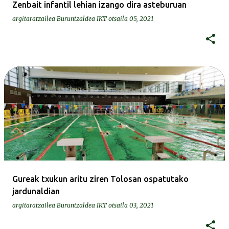
Zenbait infantil lehian izango dira asteburuan
argitaratzailea
Buruntzaldea IKT
otsaila 05, 2021
Gureak txukun aritu ziren Tolosan ospatutako
jardunaldian
argitaratzailea
Buruntzaldea IKT
otsaila 03, 2021