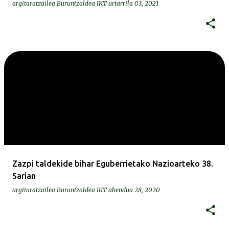
argitaratzailea
Buruntzaldea IKT
urtarrila 03, 2021
Zazpi taldekide bihar Eguberrietako Nazioarteko 38.
Sarian
argitaratzailea
Buruntzaldea IKT
abendua 28, 2020