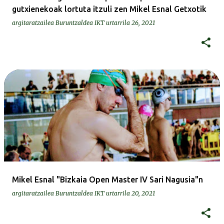
gutxienekoak lortuta itzuli zen Mikel Esnal Getxotik
argitaratzailea
Buruntzaldea IKT
urtarrila 26, 2021
Mikel Esnal "Bizkaia Open Master IV Sari Nagusia"n
argitaratzailea
Buruntzaldea IKT
urtarrila 20, 2021