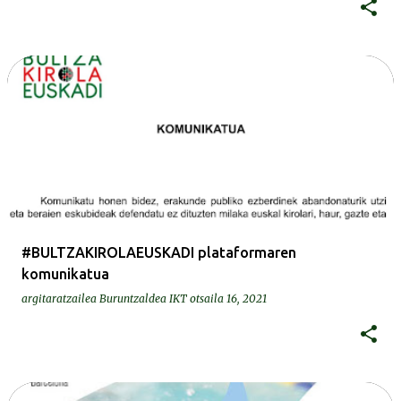
#BULTZAKIROLAEUSKADI plataformaren
komunikatua
argitaratzailea
Buruntzaldea IKT
otsaila 16, 2021