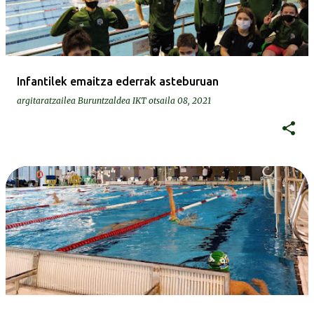
Infantilek emaitza ederrak asteburuan
argitaratzailea
Buruntzaldea IKT
otsaila 08, 2021