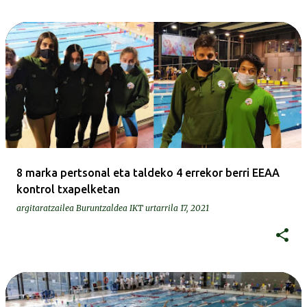
8 marka pertsonal eta taldeko 4 errekor berri EEAA
kontrol txapelketan
argitaratzailea
Buruntzaldea IKT
urtarrila 17, 2021