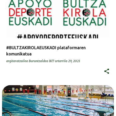
#BULTZAKIROLAEUSKADI plataformaren
komunikatua
argitaratzailea
Buruntzaldea IKT
urtarrila 29, 2021